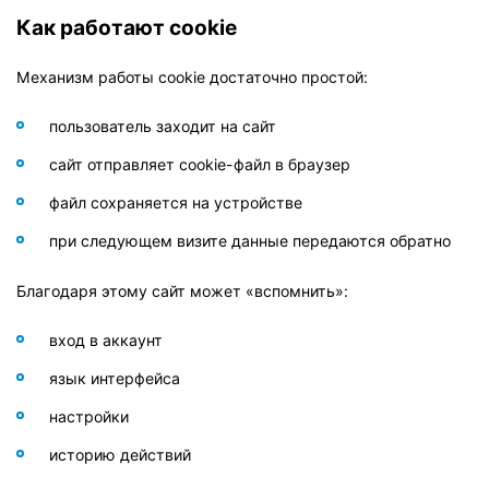
Когда нужно очищать cookie
Как работают cookie
Как отключить или удалить cookie
Механизм работы cookie достаточно простой:
Роль cookie в маркетинге
пользователь заходит на сайт
Проблемы и ограничения cookie
сайт отправляет cookie-файл в браузер
Будущее cookie
файл сохраняется на устройстве
Как правильно использовать cookie на сайте
при следующем визите данные передаются обратно
Благодаря этому сайт может «вспомнить»:
вход в аккаунт
язык интерфейса
настройки
историю действий