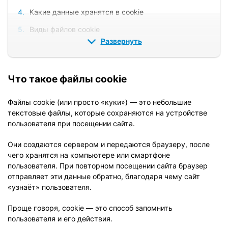
Какие данные хранятся в cookie
Виды файлов cookie
Развернуть
Сеансовые cookie
Постоянные cookie
Что такое файлы cookie
Технические cookie
Функциональные cookie
Файлы cookie (или просто «куки») — это небольшие
текстовые файлы, которые сохраняются на устройстве
Аналитические cookie
пользователя при посещении сайта.
Маркетинговые cookie
Они создаются сервером и передаются браузеру, после
Где хранятся cookie
чего хранятся на компьютере или смартфоне
пользователя. При повторном посещении сайта браузер
Влияние cookie на SEO
отправляет эти данные обратно, благодаря чему сайт
Безопасность файлов cookie
«узнаёт» пользователя.
Правовое регулирование cookie
Проще говоря, cookie — это способ запомнить
пользователя и его действия.
Нужно ли принимать cookie