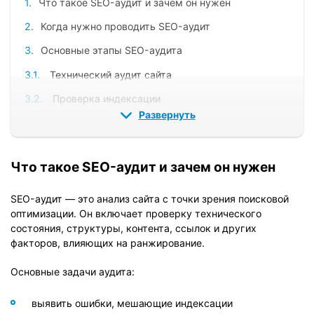
Что такое SEO-аудит и зачем он нужен
Когда нужно проводить SEO-аудит
Основные этапы SEO-аудита
Технический аудит сайта
Проверка индексации
Развернуть
Файл robots.txt
Карта сайта (sitemap)
Что такое SEO-аудит и зачем он нужен
Скорость загрузки
Мобильная адаптация
SEO-аудит — это анализ сайта с точки зрения поисковой
оптимизации. Он включает проверку технического
Аудит структуры сайта
состояния, структуры, контента, ссылок и других
Аудит контента
факторов, влияющих на ранжирование.
Уникальность
Основные задачи аудита:
Релевантность
выявить ошибки, мешающие индексации