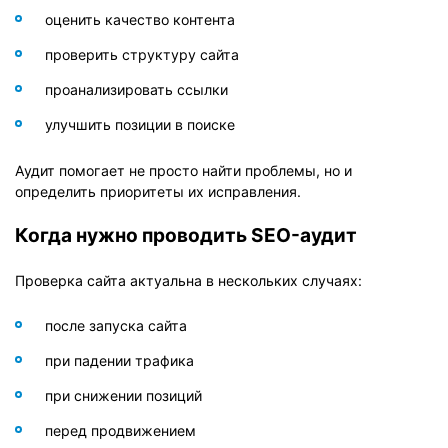
Ключевые слова
оценить качество контента
Качество текста
проверить структуру сайта
Аудит внутренней оптимизации
проанализировать ссылки
Аудит ссылочного профиля
улучшить позиции в поиске
Аудит поведенческих факторов
Аудит помогает не просто найти проблемы, но и
Аудит юзабилити
определить приоритеты их исправления.
Ошибки, которые часто выявляются при аудите
Когда нужно проводить SEO-аудит
Инструменты для SEO-аудита
Как оформить результаты аудита
Проверка сайта актуальна в нескольких случаях:
Как часто проводить аудит
после запуска сайта
при падении трафика
при снижении позиций
перед продвижением